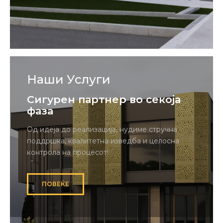
Наши Услуги
Сигурен партнер во секоја
фаза
Од идеја до реализација, нудиме стручна
поддршка, квалитетна изведба и целосна
контрола на процесот!
ПОВЕЌЕ