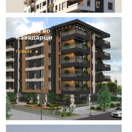
Понуда во
Кавадарци
ПОВЕЌЕ