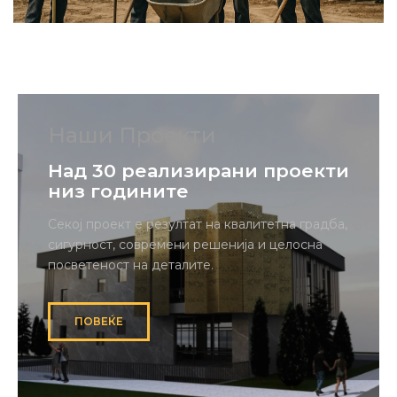
Наши Проекти
Над 30 реализирани проекти
низ годините
Секој проект е резултат на квалитетна градба,
сигурност, современи решенија и целосна
посветеност на деталите.
ПОВЕЌЕ