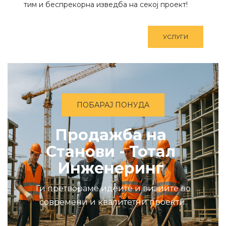
тим и беспрекорна изведба на секој проект!
УСЛУГИ
ПОБАРАЈ ПОНУДА
Продажба на
Станови - Тотал
Инженеринг
Ги претвораме идеите и визиите во
современи и квалитетни проекти.