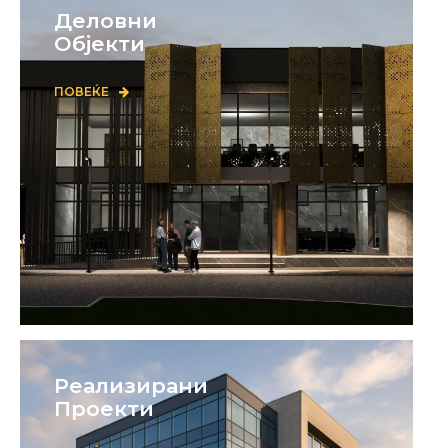
Деловни
Објекти
ПОВЕЌЕ
Реализирани
Проекти