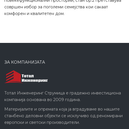
повеќефункционални простории, стан бр.2 претставува
совршен избор за поголеми семејства кои сакаат
комфорен и квалитетен дом.
ЗА КОМПАНИЈАТА
Тотал Инженеринг Струмица е градежно инвестициона
компанија основана во 2009 година.
Материјалите и опремата која ја вградуваме во нашите
станбено деловни објекти се исклучиво од реномирани
европски и светски производители.