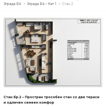
Зграда Б4
>
Зграда Б4 – Кат 1
>
Стан 2
Стан бр.2 – Простран трособен стан со две тераси
и одличен семеен комфор