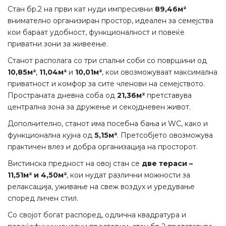
Стан бр.2 на први кат нуди импресивни
89,46м²
внимателно организиран простор, идеален за семејства
кои бараат удобност, функционалност и повеќе
приватни зони за живеење.
Станот располага со три спални соби со површини од
10,85м²
,
11,04м²
и
10,01м²
, кои овозможуваат максимална
приватност и комфор за сите членови на семејството.
Пространата дневна соба од
21,36м²
претставува
централна зона за дружење и секојдневен живот.
Дополнително, станот има посебна бања и WC, како и
функционална кујна од
5,15м²
. Претсобјето овозможува
практичен влез и добра организација на просторот.
Вистинска предност на овој стан се
две тераси –
11,51м² и 4,50м²
, кои нудат различни можности за
релаксација, уживање на свеж воздух и уредување
според личен стил.
Со својот богат распоред, одлична квадратура и