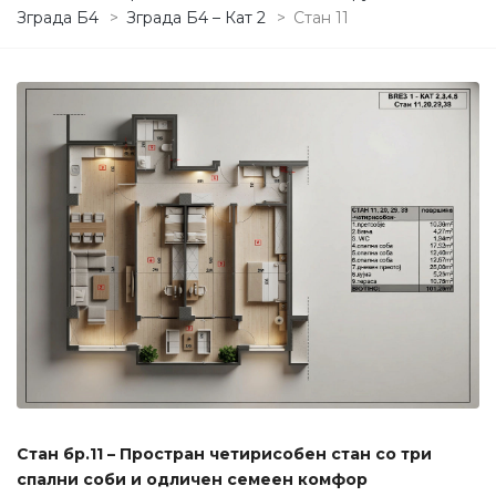
Зграда Б4
>
Зграда Б4 – Кат 2
>
Стан 11
Стан бр.11 – Простран четирисобен стан со три
спални соби и одличен семеен комфор