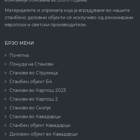
компанија основана во 2009 година.
Материјалите и опремата која ја вградуваме во нашите
станбено деловни објекти се исклучиво од реномирани
европски и светски производители.
БРЗО МЕНИ
Почетна
Понуда на Станови
Станови во Струмица
Станбен објект Б4
Станови во Карпош 2023
Станови во Карпош 2
Станови во Скопје
Станови во Кавадарци
Станбен објект Кавадарци
Деловен објект во Кавадарци