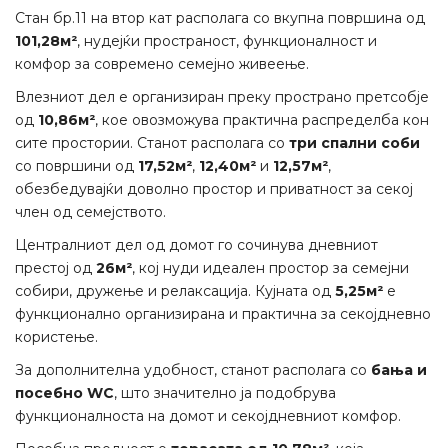
Стан бр.11 на втор кат располага со вкупна површина од
101,28м²
, нудејќи пространост, функционалност и
комфор за современо семејно живеење.
Влезниот дел е организиран преку пространо претсобје
од
10,86м²
, кое овозможува практична распределба кон
сите простории. Станот располага со
три спални соби
со површини од
17,52м²
,
12,40м²
и
12,57м²
,
обезбедувајќи доволно простор и приватност за секој
член од семејството.
Централниот дел од домот го сочинува дневниот
престој од
26м²
, кој нуди идеален простор за семејни
собири, дружење и релаксација. Кујната од
5,25м²
е
функционално организирана и практична за секојдневно
користење.
За дополнителна удобност, станот располага со
бања и
посебно WC
, што значително ја подобрува
функционалноста на домот и секојдневниот комфор.