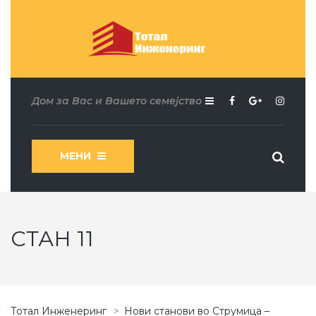
Дом за Вас и Вашето семејство
МЕНИ
СТАН 11
Тотал Инженеринг
>
Нови станови во Струмица –