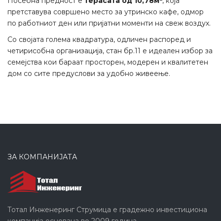
Посебна предност е
терасата од 10,78м²
, која
претставува совршено место за утринско кафе, одмор
по работниот ден или пријатни моменти на свеж воздух.
Со својата голема квадратура, одличен распоред и
четирисобна организација, стан бр.11 е идеален избор за
семејства кои бараат просторен, модерен и квалитетен
дом со сите предуслови за удобно живеење.
ЗА КОМПАНИЈАТА
Тотал Инженеринг Струмица е градежно инвестициона