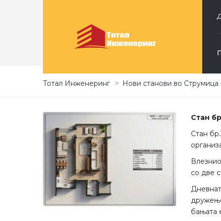
СТАН 30
Тотал Инженеринг
>
Нови станови во Струмица 
Стан б
Стан бр
организ
Влезнио
со две 
Дневнат
дружење
бањата 