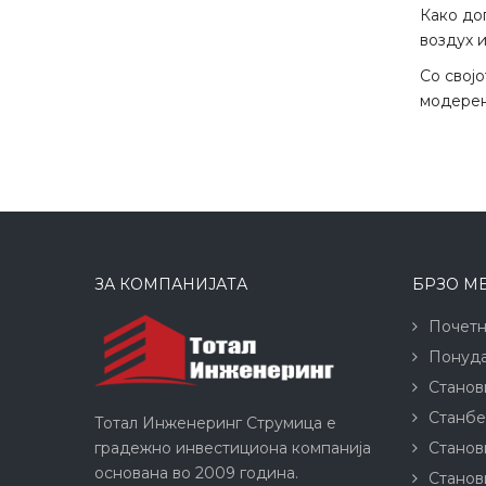
Како до
воздух 
Со свој
модерен
ЗА КОМПАНИЈАТА
БРЗО М
Почетн
Понуда
Станов
Станбе
Тотал Инженеринг Струмица е
градежно инвестициона компанија
Станов
основана во 2009 година.
Станов