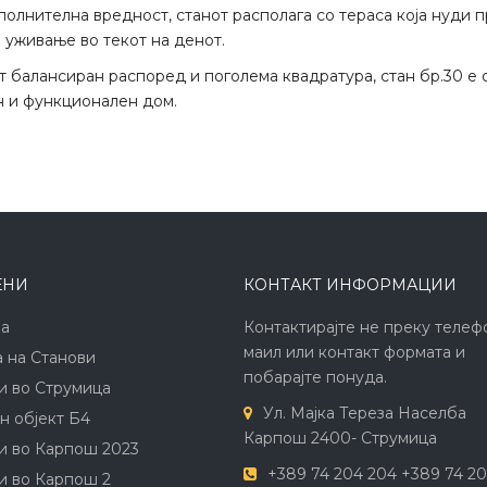
полнителна вредност, станот располага со тераса која нуди 
и уживање во текот на денот.
от балансиран распоред и поголема квадратура, стан бр.30 е 
 и функционален дом.
ЕНИ
КОНТАКТ ИНФОРМАЦИИ
а
Контактирајте не преку телефо
маил или контакт формата и
 на Станови
побарајте понуда.
и во Струмица
Ул. Мајка Тереза Населба
н објект Б4
Карпош 2400- Струмица
и во Карпош 2023
+389 74 204 204 +389 74 20
и во Карпош 2