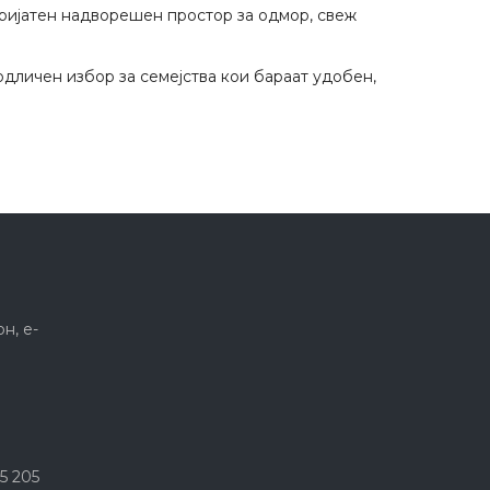
пријатен надворешен простор за одмор, свеж
одличен избор за семејства кои бараат удобен,
н, е-
5 205