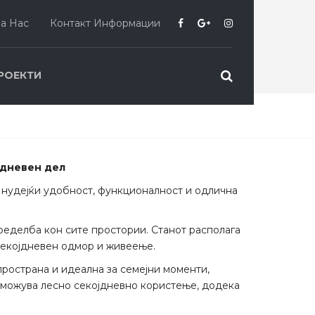
За Нас
Контакт Информации
РОЕКТИ
 дневен дел
, нудејќи удобност, функционалност и одлична
ределба кон сите простории. Станот располага
 секојдневен одмор и живеење.
пространа и идеална за семејни моменти,
зможува лесно секојдневно користење, додека