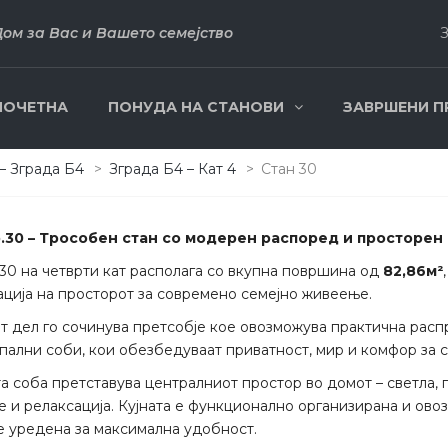
Дом за Вас и Вашето семејство
ПОЧЕТНА
ПОНУДА НА СТАНОВИ
ЗАВРШЕНИ П
– Зграда Б4
>
Зграда Б4 – Кат 4
>
Стан 30
р.30 – Трособен стан со модерен распоред и просторен
.30 на четврти кат располага со вкупна површина од
82,86м²
ација на просторот за современо семејно живеење.
т дел го сочинува претсобје кое овозможува практична расп
спални соби, кои обезбедуваат приватност, мир и комфор за
а соба претставува централниот простор во домот – светла, 
 и релаксација. Кујната е функционално организирана и ово
е уредена за максимална удобност.