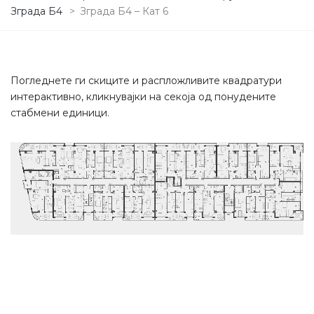
Зграда Б4
>
Зграда Б4 – Кат 6
Погледнете ги скиците и распложливите квадратури
интерактивно, кликнувајки на секоја од понудените
стабмени единици.