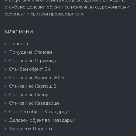
Материјалите и опремата која ја вградуваме во нашите
станбено деловни објекти се исклучиво од реномирани
европски и светски производители.
БРЗО МЕНИ
Почетна
Понуда на Станови
Станови во Струмица
Станбен објект Б4
Станови во Карпош 2023
Станови во Карпош 2
Станови во Скопје
Станови во Кавадарци
Станбен објект Кавадарци
Деловен објект во Кавадарци
Завршени Проекти