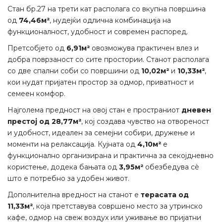
Стан бр.27 на трети кат располага со вкупна површина
од
74,46м²
, нудејќи одлична комбинација на
функционалност, удобност и современ распоред.
Претсобјето од
6,91м²
овозможува практичен влез и
добра поврзаност со сите простории. Станот располага
со две спални соби со површини од
10,02м²
и
10,33м²
,
кои нудат пријатен простор за одмор, приватност и
семеен комфор.
Најголема предност на овој стан е пространиот
дневен
престој од 28,77м²
, кој создава чувство на отвореност
и удобност, идеален за семејни собири, дружење и
моменти на релаксација. Кујната од
4,10м²
е
функционално организирана и практична за секојдневно
користење, додека бањата од
3,95м²
обезбедува сè
што е потребно за удобен живот.
Дополнителна вредност на станот е
терасата од
11,33м²
, која претставува совршено место за утринско
кафе, одмор на свеж воздух или уживање во пријатни