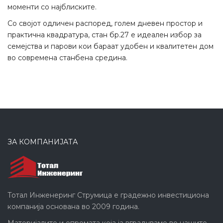
моменти со најблиските.
Со својот одличен распоред, голем дневен простор и
практична квадратура, стан бр.27 е идеален избор за
семејства и парови кои бараат удобен и квалитетен дом
во современа станбена средина.
ЗА КОМПАНИЈАТА
Тотал Инженеринг Струмица е градежно инвестициона
компанија основана во 2009 година.