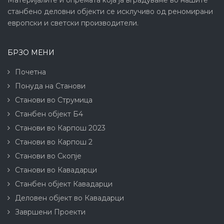
Материјалите и опремата која ја вградуваме во нашите
станбено деловни објекти се исклучиво од реномирани
европски и светски производители.
БРЗО МЕНИ
Почетна
Понуда на Станови
Станови во Струмица
Станбен објект Б4
Станови во Карпош 2023
Станови во Карпош 2
Станови во Скопје
Станови во Кавадарци
Станбен објект Кавадарци
Деловен објект во Кавадарци
Завршени Проекти