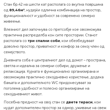
Стан бр.42 на шести кат располага со вкупна површина
од
89,46м²
, нудејќи одлична комбинација на простор,
функционалност и удобност за современо семејно
живеење.
Влезниот дел започнува со претсобје кое овозможува
практична распределба кон сите простории. Станот
располага со
три спални соби
, кои обезбедуваат
доволно простор, приватност и комфор за секој член од
семејството.
Дневната соба е централниот дел од домот – пространа,
светла и идеална за семејни собири, дружење и
релаксација. Кујната е функционално организирана и
овозможува практично секојдневно користење, додека
бањата и дополнителното WC придонесуваат за
поголема удобност и полесно организирање на
секојдневниот живот.
Посебна предност на овој стан се
двете тераси
, кои
нудат дополнителен простор за одмор, уживање на свеж