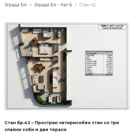
Зграда Б4
>
Зграда Б4 – Кат 6
>
Стан 42
Стан бр.42 – Простран четирисобен стан со три
спални соби и две тераси