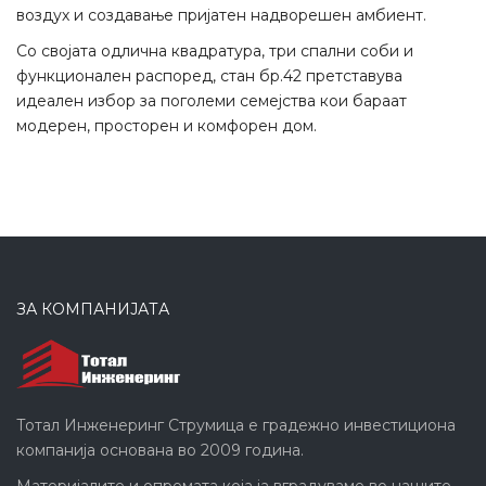
воздух и создавање пријатен надворешен амбиент.
Со својата одлична квадратура, три спални соби и
функционален распоред, стан бр.42 претставува
идеален избор за поголеми семејства кои бараат
модерен, просторен и комфорен дом.
ЗА КОМПАНИЈАТА
Тотал Инженеринг Струмица е градежно инвестициона
компанија основана во 2009 година.