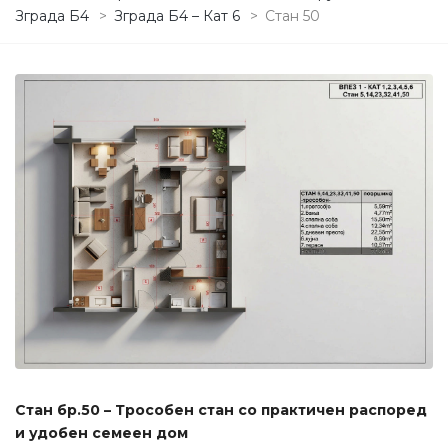
Зграда Б4
>
Зграда Б4 – Кат 6
>
Стан 50
Стан бр.50 – Трособен стан со практичен распоред
и удобен семеен дом