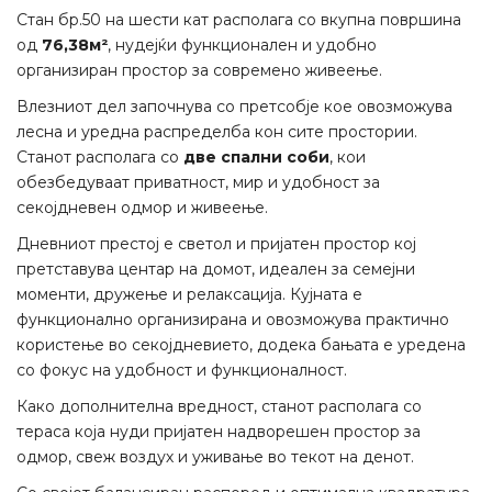
Стан бр.50 на шести кат располага со вкупна површина
од
76,38м²
, нудејќи функционален и удобно
организиран простор за современо живеење.
Влезниот дел започнува со претсобје кое овозможува
лесна и уредна распределба кон сите простории.
Станот располага со
две спални соби
, кои
обезбедуваат приватност, мир и удобност за
секојдневен одмор и живеење.
Дневниот престој е светол и пријатен простор кој
претставува центар на домот, идеален за семејни
моменти, дружење и релаксација. Кујната е
функционално организирана и овозможува практично
користење во секојдневието, додека бањата е уредена
со фокус на удобност и функционалност.
Како дополнителна вредност, станот располага со
тераса која нуди пријатен надворешен простор за
одмор, свеж воздух и уживање во текот на денот.