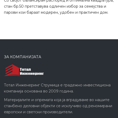
Со својот балансиран распоред и оптимална квадратура,
стан бр.50 претставува одличен избор за семејства и
парови кои бараат модерен, удобен и практичен дом.
ЗА КОМПАНИЈАТА
Тотал Инженеринг Струмица е градежно инвестициона
компанија основана во 2009 година.
Материјалите и опремата која ја вградуваме во нашите
станбено деловни објекти се исклучиво од реномирани
европски и светски производители.